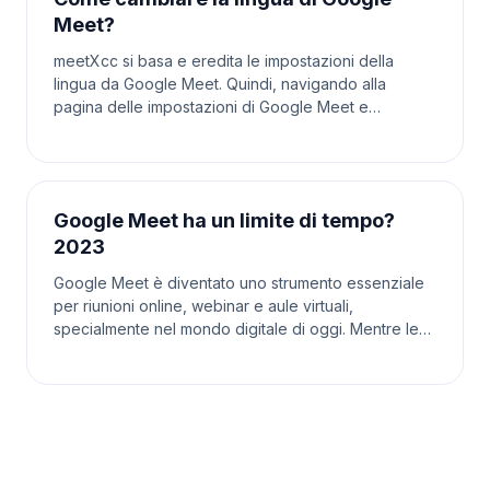
Meet?
meetXcc si basa e eredita le impostazioni della
lingua da Google Meet. Quindi, navigando alla
pagina delle impostazioni di Google Meet e
cambiando la lingua lì si aggiornerà anche la lingua
utilizzata
Google Meet ha un limite di tempo?
2023
Google Meet è diventato uno strumento essenziale
per riunioni online, webinar e aule virtuali,
specialmente nel mondo digitale di oggi. Mentre le
persone si affidano a questa piattaforma per varie
esi