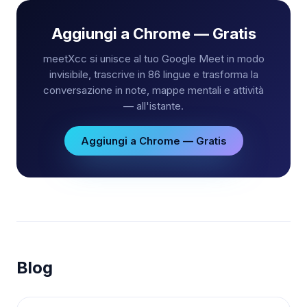
Aggiungi a Chrome — Gratis
meetXcc si unisce al tuo Google Meet in modo
invisibile, trascrive in 86 lingue e trasforma la
conversazione in note, mappe mentali e attività
— all'istante.
Aggiungi a Chrome — Gratis
Blog