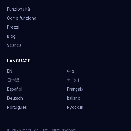
Funzionalità
Come funziona
Prezzi
Blog
Scarica
LANGUAGE
EN
中文
日本語
한국어
Español
Français
Deutsch
Italiano
Português
Русский
© 2026 meetXcc. Tutti i diritti riservati.