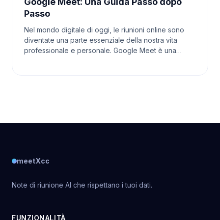
Google Meet: Una Guida Passo dopo
Passo
Nel mondo digitale di oggi, le riunioni online sono
diventate una parte essenziale della nostra vita
professionale e personale. Google Meet è una
piattaforma popolare che ci permette di connetterci
co
meetXcc
Note di riunione AI che rispettano i tuoi dati.
FUNZIONALITÀ