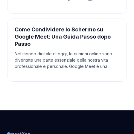
persone si affidano a questa piattaforma per varie
esi
Come Condividere lo Schermo su
Google Meet: Una Guida Passo dopo
Passo
Nel mondo digitale di oggi, le riunioni online sono
diventate una parte essenziale della nostra vita
professionale e personale. Google Meet è una
piattaforma popolare che ci permette di connetterci
co
meetXcc