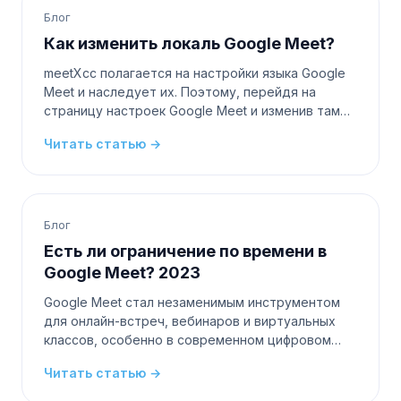
Блог
Как изменить локаль Google Meet?
meetXcc полагается на настройки языка Google
Meet и наследует их. Поэтому, перейдя на
страницу настроек Google Meet и изменив там
локаль, вы также обновите язык, используемый в
Читать статью →
meetXcc. Шаг 1. Найдите
Блог
Есть ли ограничение по времени в
Google Meet? 2023
Google Meet стал незаменимым инструментом
для онлайн-встреч, вебинаров и виртуальных
классов, особенно в современном цифровом
мире. Поскольку люди полагаются на эту
Читать статью →
платформу для различных коммуникаци