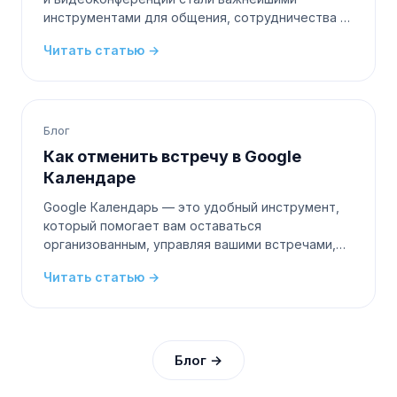
инструментами для общения, сотрудничества и
удаленной работы. Google Meet — это одна из
Читать статью →
таких платформ, которая приобрел
Блог
Как отменить встречу в Google
Календаре
Google Календарь — это удобный инструмент,
который помогает вам оставаться
организованным, управляя вашими встречами,
событиями и собраниями. Однако бывают
Читать статью →
случаи, когда вам нужно отменить встречу по
Блог →