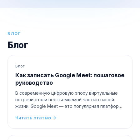
БЛОГ
Блог
Блог
Как записать Google Meet: пошаговое
руководство
В современную цифровую эпоху виртуальные
встречи стали неотъемлемой частью нашей
жизни. Google Meet — это популярная платформа
для проведения онлайн-встреч, будь то для
Читать статью →
работы, учебы или социальных со