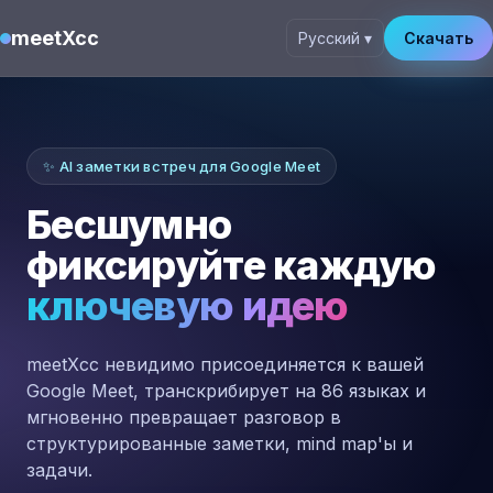
meetXcc
Русский ▾
Скачать
✨ AI заметки встреч для Google Meet
Бесшумно
фиксируйте каждую
ключевую идею
meetXcc невидимо присоединяется к вашей
Google Meet, транскрибирует на 86 языках и
мгновенно превращает разговор в
структурированные заметки, mind map'ы и
задачи.