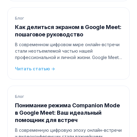
Блог
Как делиться экраном в Google Meet:
пошаговое руководство
В современном цифровом мире онлайн-встречи
стали неотъемлемой частью нашей
профессиональной и личной жизни. Google Meet
— популярная платформа, которая позволяет
Читать статью →
нам связываться с коллегами, друзьями
Блог
Понимание режима Companion Mode
в Google Meet: Ваш идеальный
помощник для встреч
В современную цифровую эпоху онлайн-встречи
и видеоконференции стали важнейшими