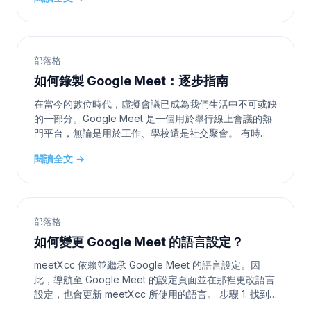
介紹影片 智能會議助手 meetXcc 讓您的會議更高效 自
動轉錄、智能總結、視覺化呈現，全方位提升您的會議體
驗 自動轉錄 即時將語音轉換為文字，支援多發言人識
別，並提供即時總結。
部落格
如何錄製 Google Meet：逐步指南
在當今的數位時代，虛擬會議已成為我們生活中不可或缺
的一部分。Google Meet 是一個用於舉行線上會議的熱
門平台，無論是用於工作、學校還是社交聚會。 有時，
捕捉這些時刻以供日後參考或與他人分享是很重要的。幸
閱讀全文 →
運的是，Google Meet 允許您錄製會議。在這份全面的
指南中，我們將帶您逐步了解如何錄製 Google Meet 會
議。 為什麼要錄製 Google Meet？ 錄製 Google M
部落格
如何變更 Google Meet 的語言設定？
meetXcc 依賴並繼承 Google Meet 的語言設定。因
此，導航至 Google Meet 的設定頁面並在那裡更改語言
設定，也會更新 meetXcc 所使用的語言。 步驟 1. 找到
Google Meet 設定 步驟 2. 更改字幕語言並儲存 對於造