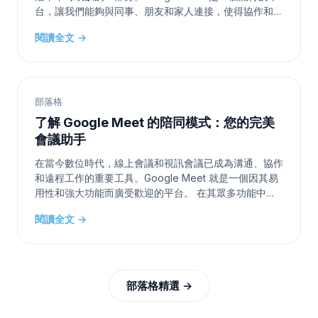
台，讓我們能夠與同事、朋友和家人連接，使得協作和保
持聯繫變得更加容易。 它的一個關鍵功能是分享螢幕的
閱讀全文 →
能力，這對於演示、示範和協作工作來說非常有用。在本
文中，我們將引導您完成在 Google Meet 上分享螢幕的
簡單步驟，使其對所有技術水平的用戶都能輕鬆上手。
步驟 1：加入或開始會議 第
部落格
了解 Google Meet 的陪同模式：您的完美
會議助手
在當今數位時代，線上會議和視訊會議已成為溝通、協作
和遠程工作的重要工具。Google Meet 就是一個因其易
用性和強大功能而廣受歡迎的平台。 在其眾多功能中，
「同伴模式」是一項增強會議體驗的寶貴新增功能。在本
閱讀全文 →
文中，我們將探討什麼是同伴模式，以及它如何在虛擬會
議中為您帶來好處。 什麼是 Google Meet 的同伴模
式？ 同伴模式是 Google Meet 中的一項功能，旨在為
現場和遠程會議參與
部落格精選 →