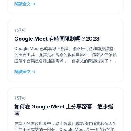
閱讀全文 →
成的混淆我們深感抱歉。由於 meetXcc 沒有自己獨立的
設定，更新 Google Meet 的地區和語言設定是更改
meetXcc 語言
部落格
Google Meet 有時間限制嗎？2023
Google Meet已成為線上會議、網絡研討會和虛擬課堂
的重要工具，尤其是在當今的數位世界中。隨著人們依賴
這個平台滿足各種通訊需求，一個常見的問題出現了：
Google Meet是否有時間限制？ 在本文中，我們將全面
閱讀全文 →
探討這個問題，為您提供對Google Meet時間限制的清
晰理解，以及它們可能如何影響您的線上會議。 了解
Google Meet Google Meet，前身為Google Hango
部落格
如何在 Google Meet 上分享螢幕：逐步指
南
在當今的數位世界中，線上會議已成為我們職業和個人生
活中不可或缺的一部分。Google Meet 是一個流行的平