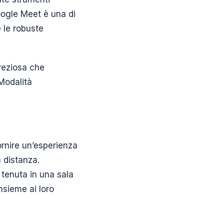
oogle Meet è una di
 le robuste
reziosa che
 Modalità
rnire un’esperienza
a distanza.
 tenuta in una sala
nsieme ai loro