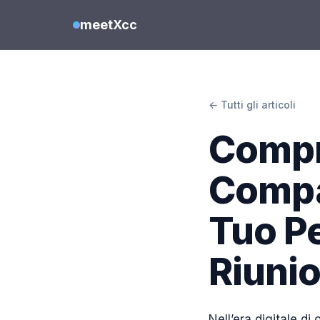
meetXcc
← Tutti gli articoli
Compr
Compa
Tuo Pe
Riunio
Nell’era digitale di