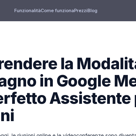
Funzionalità
Come funziona
Prezzi
Blog
endere la Modalit
gno in Google Mee
rfetto Assistente 
ni
 oggi, le riunioni online e le videoconferenze sono divent