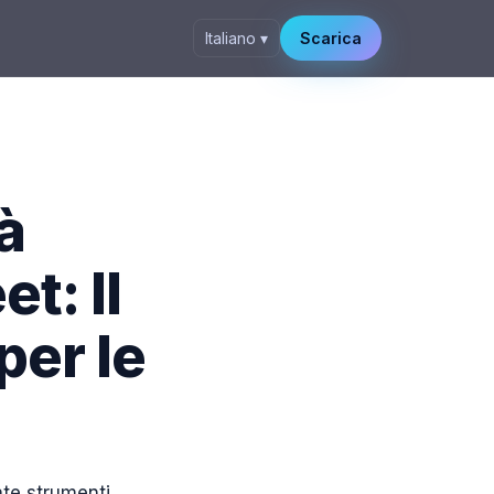
Italiano ▾
Scarica
à
t: Il
per le
ate strumenti