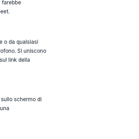
e farebbe
eet.
e o da qualsiasi
rofono. Si uniscono
ul link della
 sullo schermo di
 una