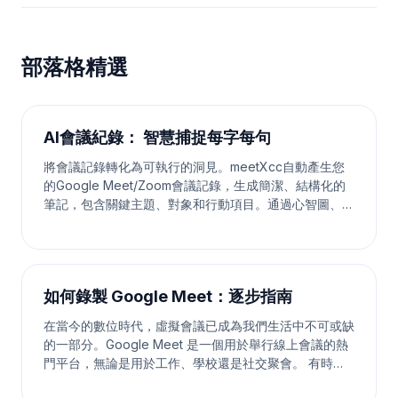
部落格精選
AI會議紀錄： 智慧捕捉每字每句
將會議記錄轉化為可執行的洞見。meetXcc自動產生您
的Google Meet/Zoom會議記錄，生成簡潔、結構化的
筆記，包含關鍵主題、對象和行動項目。通過心智圖、及
清晰的會議摘要，提高團隊生產力25%。 立即下載 觀看
介紹影片 智能會議助手 meetXcc 讓您的會議更高效 自
動轉錄、智能總結、視覺化呈現，全方位提升您的會議體
驗 自動轉錄 即時將語音轉換為文字，支援多發言人識
如何錄製 Google Meet：逐步指南
別，並提供即時總結。
在當今的數位時代，虛擬會議已成為我們生活中不可或缺
的一部分。Google Meet 是一個用於舉行線上會議的熱
門平台，無論是用於工作、學校還是社交聚會。 有時，
捕捉這些時刻以供日後參考或與他人分享是很重要的。幸