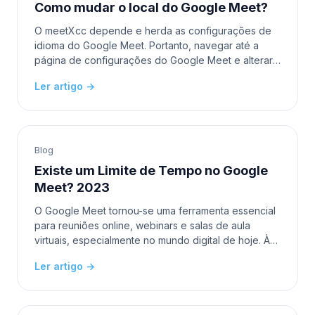
Como mudar o local do Google Meet?
O meetXcc depende e herda as configurações de
idioma do Google Meet. Portanto, navegar até a
página de configurações do Google Meet e alterar
o idioma lá também atualizará o idioma usado no
Ler artigo →
meetXcc. P
Blog
Existe um Limite de Tempo no Google
Meet? 2023
O Google Meet tornou-se uma ferramenta essencial
para reuniões online, webinars e salas de aula
virtuais, especialmente no mundo digital de hoje. À
medida que as pessoas confiam nesta plataforma
Ler artigo →
para