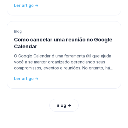
trabalho remoto. O Google Meet é uma dessas
Ler artigo →
plataformas que ganhou po
Blog
Como cancelar uma reunião no Google
Calendar
O Google Calendar é uma ferramenta útil que ajuda
você a se manter organizado gerenciando seus
compromissos, eventos e reuniões. No entanto, há
momentos em que você precisa cancelar uma
Ler artigo →
reunião devido
Blog →