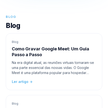
BLOG
Blog
Blog
Como Gravar Google Meet: Um Guia
Passo a Passo
Na era digital atual, as reuniões virtuais tornaram-se
uma parte essencial das nossas vidas. O Google
Meet é uma plataforma popular para hospedar
reuniões online, seja para trabalho, escola ou
Ler artigo →
encontr
Blog