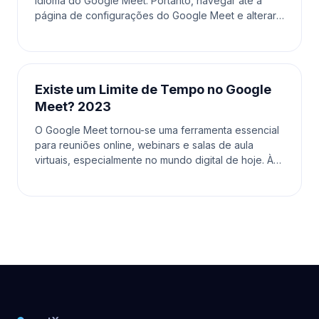
idioma do Google Meet. Portanto, navegar até a
página de configurações do Google Meet e alterar
o idioma lá também atualizará o idioma usado no
meetXcc. P
Existe um Limite de Tempo no Google
Meet? 2023
O Google Meet tornou-se uma ferramenta essencial
para reuniões online, webinars e salas de aula
virtuais, especialmente no mundo digital de hoje. À
medida que as pessoas confiam nesta plataforma
para