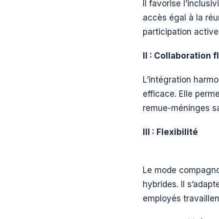
Il favorise l’inclus
accès égal à la réu
participation active
II : Collaboration f
L’intégration harmo
efficace. Elle perm
remue-méninges sa
III : Flexibilité
Le mode compagnon 
hybrides. Il s’adap
employés travaillen