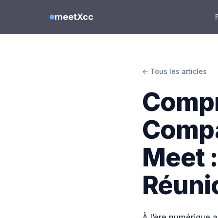
meetXcc
← Tous les articles
Compr
Compa
Meet 
Réunio
À l’ère numérique a