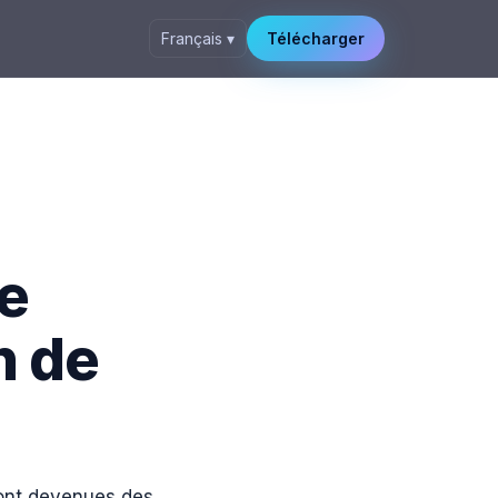
Français ▾
Télécharger
e
n de
sont devenues des