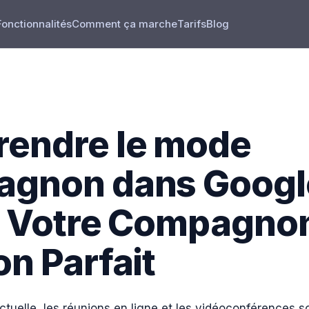
Fonctionnalités
Comment ça marche
Tarifs
Blog
endre le mode
gnon dans Googl
: Votre Compagno
n Parfait
ctuelle, les réunions en ligne et les vidéoconférences 